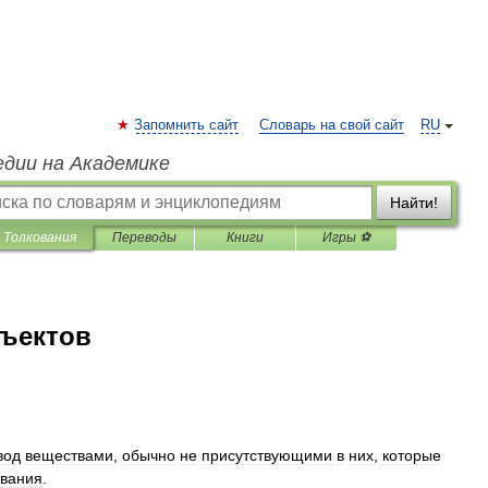
Запомнить сайт
Словарь на свой сайт
RU
едии на Академике
Найти!
Толкования
Переводы
Книги
Игры ⚽
бъектов
вод
веществами
,
обычно
не
присутствующими
в
них
,
которые
ования
.