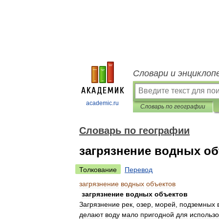
Словари и энциклоп
academic.ru
Словарь по географии
Словарь по географии
загрязнение водных о
Толкование
Перевод
загрязнение
водных
объектов
загрязнение
водных
объектов
Загрязнение
рек
,
озер
,
морей
,
подземных
делают
воду
мало
пригодной
для
использ